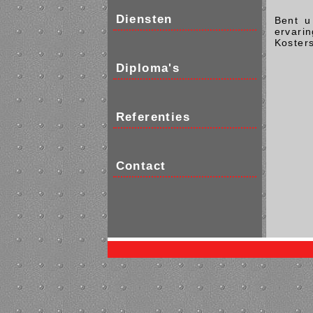
Diensten
Bent u
ervari
Kosters
Diploma's
Referenties
Contact