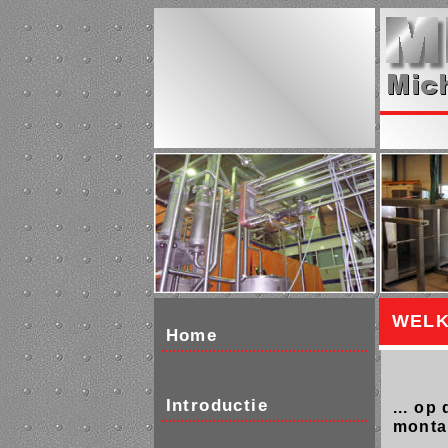
WELK
Home
Introductie
... op
monta